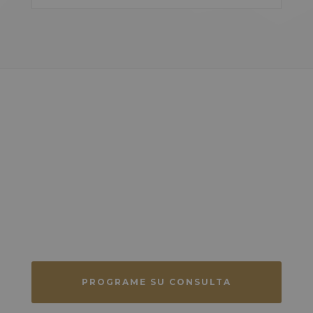
Cuando se trata de la ley de
inmigración, usted necesita
conocer todos los hechos.
No permita que un pequeño detalle arruine su caso, o
su futuro.
PROGRAME SU CONSULTA