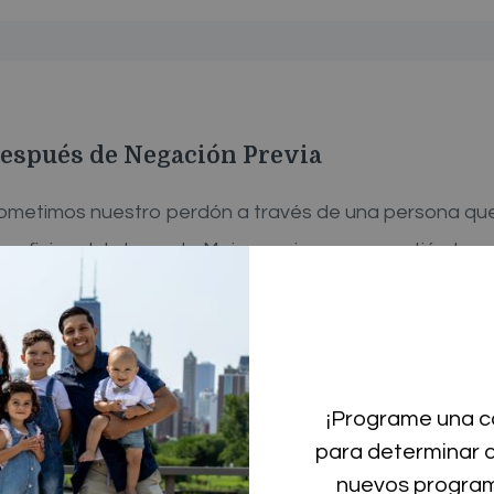
espués de Negación Previa
 sometimos nuestro perdón a través de una persona qu
a oficina del abogado Moises quien nos sometió el p
 ¡Fue aprobado! Lo que más me gustó fue que respond
ajo profesionalmente. Ahora mi esposa y yo no tenemo
¡Programe una co
para determinar c
nuevos program