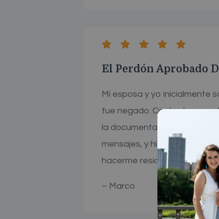
El Perdón Aprobado D
Mi esposa y yo inicialmente
fue negado. Contactamos a l
la documentación necesaria.
mensajes, y hicieron su trab
hacerme residente.
– Marco