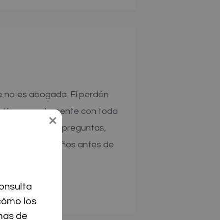
e no es abogada. El perdón
erdón correctamente con toda
ieron nuestras preguntas,
s esperar diez años antes de
nsulta 
ómo los 
as de 