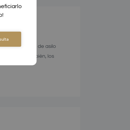
ficiarlo 
o!
ulta
pleo por medio de asilo
a verdad. También, los