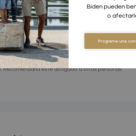
Biden pueden bene
o afectarl
o por Medio de Asilo Politico
Programe una cons
mpletó mi papeleo para recibir mi autorización de em
bogado me mantuvo informada y todo lo que me decía er
s. Recomendaría este abogado a otros personas.