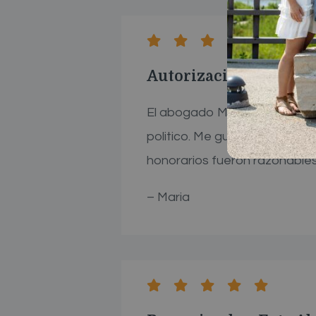
Autorización de Emple
El abogado Moises Barraza co
politico. Me gusto que el a
honorarios fueron razonable
– Maria